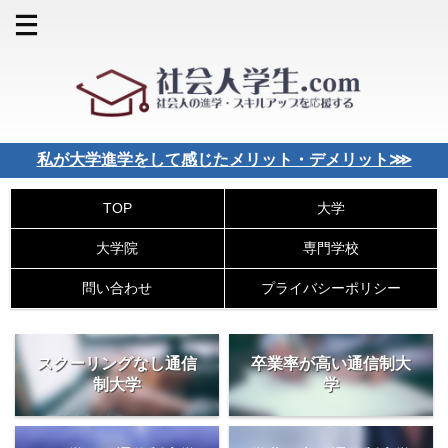
私が大学進学をして感じたメリット・デメリット⋙
大学
TOP
大学院
専門学校
問い合わせ
プライバシーポリシー
スクーリングなし通信
卒業率が高い通信制大
制大学
学