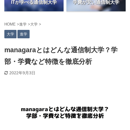
ITが学べる通信制大学
学費が安い通信制大学
HOME
>
進学
>
大学
>
大学
進学
managaraとはどんな通信制大学？学
部・学費など特徴を徹底分析
2022年9月3日