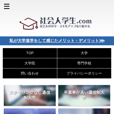
私が大学進学をして感じたメリット・デメリット⋙
大学
TOP
大学院
専門学校
問い合わせ
プライバシーポリシー
スクーリングなし通信
卒業率が高い通信制大
制大学
学