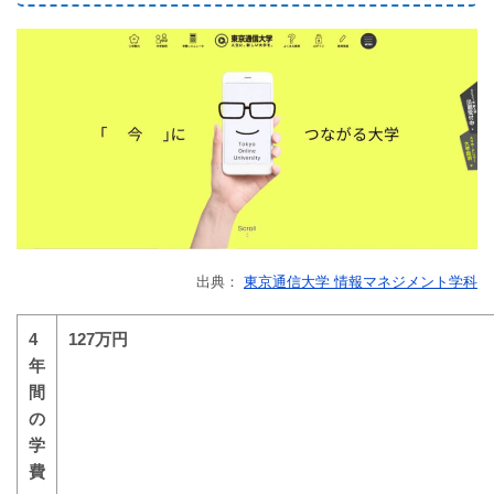
出典：
東京通信大学 情報マネジメント学科
4
127万円
年
間
の
学
費