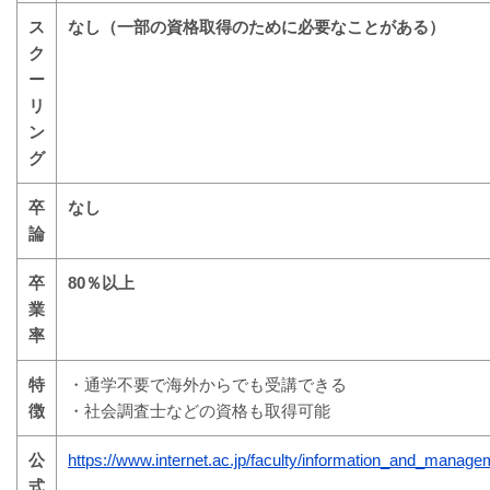
ス
なし（一部の資格取得のために必要なことがある）
ク
ー
リ
ン
グ
卒
なし
論
卒
80％以上
業
率
特
・通学不要で海外からでも受講できる
徴
・社会調査士などの資格も取得可能
公
https://www.internet.ac.jp/faculty/information_and_manage
式