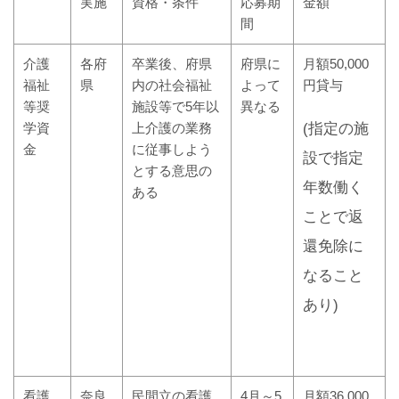
実施
資格・条件
応募期
金額
間
介護
各府
卒業後、府県
府県に
月額50,000
福祉
県
内の社会福祉
よって
円貸与
等奨
施設等で5年以
異なる
学資
上介護の業務
(指定の施
金
に従事しよう
設で指定
とする意思の
年数働く
ある
ことで返
還免除に
なること
あり)
看護
奈良
民間立の看護
4月～5
月額36,000