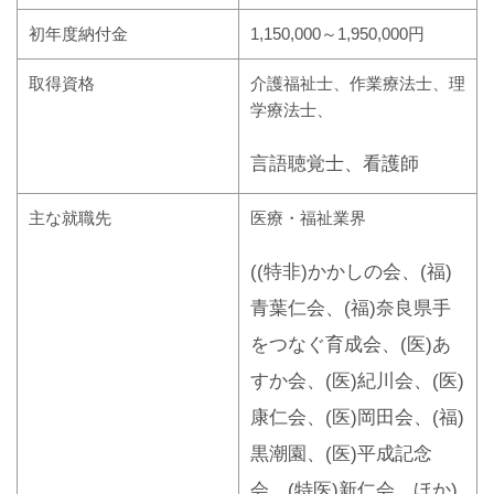
初年度納付金
1,150,000～1,950,000円
取得資格
介護福祉士、作業療法士、理
学療法士、
言語聴覚士、看護師
主な就職先
医療・福祉業界
((特非)かかしの会、(福)
青葉仁会、(福)奈良県手
をつなぐ育成会、(医)あ
すか会、(医)紀川会、(医)
康仁会、(医)岡田会、(福)
黒潮園、(医)平成記念
会、(特医)新仁会 ほか)