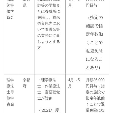
師等
県
師等の学校ま
月
円貸与
修学
たは養成所に
資金
在籍し、将来
（指定の
奈良県内にお
施設で指
いて看護師等
定年数働
の業務に従事
しようとする
くことで
方
返還免除
になるこ
とあり)
理学
京都
・理学療法
4月～5
月額36,000
療法
府
士・作業療法
月
円貸与（指
士等
士・言語聴覚
定の施設で
修学
士が対象
指定年数働
資金
くことで返
・2021年度
還免除にな