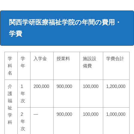
関西学研医療福祉学院の年間の費用・
学費
学
学
入学金
授業料
施設設
学費合計
科
年
備費
名
介
1
200,000
900,000
100,000
1,200,000
護
年
福
次
祉
2
―
900,000
100,000
1,000,000
学
年
科
次