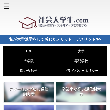
私が大学進学をして感じたメリット・デメリット⋙
大学
TOP
大学院
専門学校
問い合わせ
プライバシーポリシー
スクーリングなし通信
卒業率が高い通信制大
制大学
学