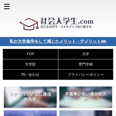
私が大学進学をして感じたメリット・デメリット⋙
大学
TOP
大学院
専門学校
問い合わせ
プライバシーポリシー
スクーリングなし通信
卒業率が高い通信制大
制大学
学